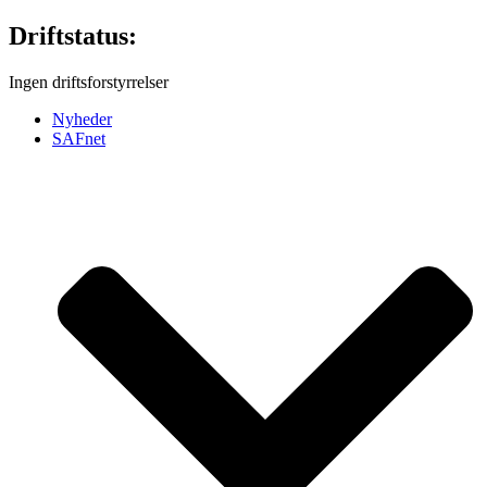
Videre
Driftstatus:
til
indhold
Ingen driftsforstyrrelser
Nyheder
SAFnet