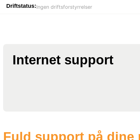
Driftstatus:
Ingen driftsforstyrrelser
Internet support
Fuld support på dine