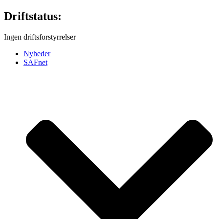
Videre
Driftstatus:
til
indhold
Ingen driftsforstyrrelser
Nyheder
SAFnet